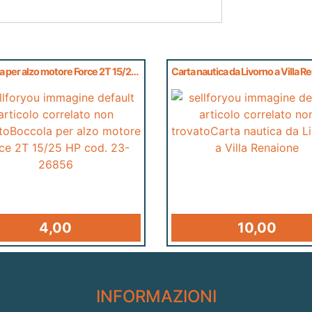
Boccola per alzo motore Force 2T 15/25 HP cod. 23-26856
Carta nautica da Livorno a Villa R
4,00
10,00
INFORMAZIONI