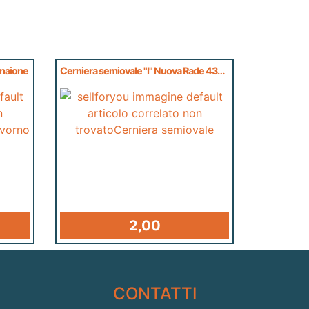
enaione
Cerniera semiovale "I" Nuova Rade 43686
2,00
CONTATTI