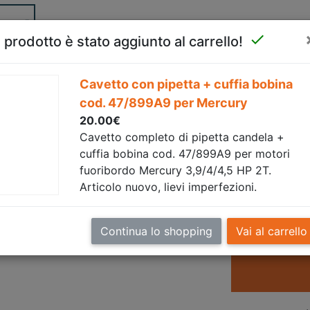
te!

l prodotto è stato aggiunto al carrello!
(current)
Home
Chi siamo
Articoli
Contattaci
Cavetto con pipetta + cuffia bobina
cod. 47/899A9 per Mercury
20.00€
Cavetto completo di pipetta candela +
etta + cuffia bobina c
cuffia bobina cod. 47/899A9 per motori
fuoribordo Mercury 3,9/4/4,5 HP 2T.
Mercury
Articolo nuovo, lievi imperfezioni.
Continua lo shopping
Vai al carrello