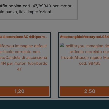
uffia bobina cod. 47/899A9 per motori
lo nuovo, lievi imperfezioni.
Candela di accensione AC 44N per motori fuoribordo 4T
Attacco rapido Mercury cod. 98
1,20
2,50