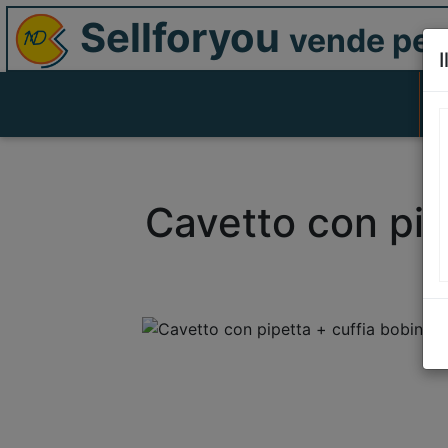
Sellforyou
vende per 
I
Cavetto con pip