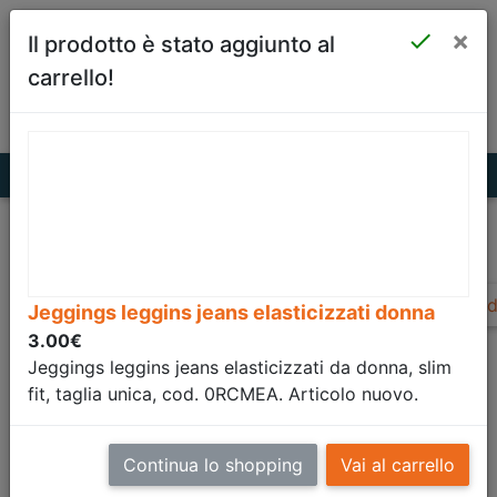
×
Sellforyou

Il prodotto è stato aggiunto al
vende per te!
carrello!
Il partner ideale per i tuoi affari!
Ind
Jeggings leggins jeans elasticizzati donna
Jeggings leggins
3.00€
Jeggings leggins jeans elasticizzati da donna, slim
jeans elasticizzati
fit, taglia unica, cod. 0RCMEA. Articolo nuovo.
donna
Continua lo shopping
Vai al carrello