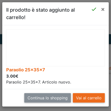
×
Sellforyou

Il prodotto è stato aggiunto al
vende per te!
carrello!
Il partner ideale per i tuoi affari!
Ind
Paraolio 25x35x7
Paraolio 25x35x7
3.00€
Paraolio 25x35x7. Articolo nuovo.
Continua lo shopping
Vai al carrello